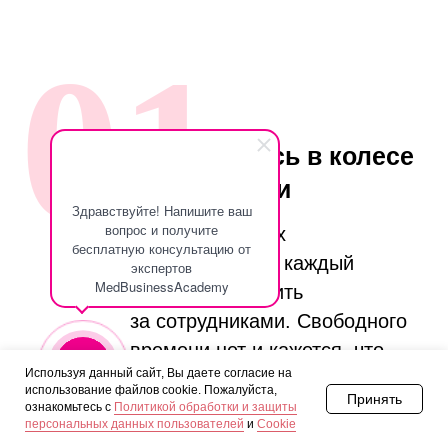
01
Вы крутитесь в колесе
операционки
Здравствуйте! Напишите ваш
вопрос и получите
и уже не в силах
бесплатную консультацию от
контролировать каждый
экспертов
MedBusinessAcademy
процесс и следить
за сотрудниками. Свободного
времени нет и кажется, что
Используя данный сайт, Вы даете согласие на
бизнес держится только на вас.
использование файлов cookie. Пожалуйста,
Принять
ознакомьтесь с
Политикой обработки и защиты
персональных данных пользователей
и
Cookie