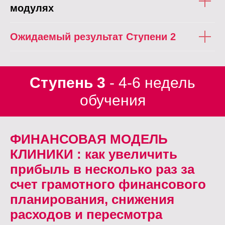
модулях
Ожидаемый результат Ступени 2
Ступень 3
- 4-6 недель
обучения
ФИНАНСОВАЯ МОДЕЛЬ
КЛИНИКИ : как увеличить
прибыль в несколько раз за
счет грамотного финансового
планирования, снижения
расходов и пересмотра