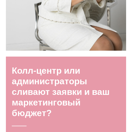
Колл-центр или
администраторы
сливают заявки и ваш
маркетинговый
бюджет?