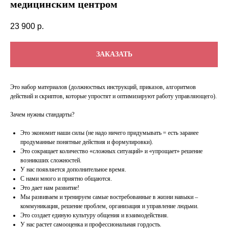
медицинским центром
23 900
р.
ЗАКАЗАТЬ
Это набор материалов (должностных инструкций, приказов, алгоритмов
действий и скриптов, которые упростят и оптимизируют работу управляющего).
Зачем нужны стандарты?
Это экономит наши силы (не надо ничего придумывать = есть заранее
продуманные понятные действия и формулировки).
Это сокращает количество «сложных ситуаций» и «упрощает» решение
возникших сложностей.
У нас появляется дополнительное время.
С нами много и приятно общаются.
Это дает нам развитие!
Мы развиваем и тренируем самые востребованные в жизни навыки –
коммуникация, решение проблем, организация и управление людьми.
Это создает единую культуру общения и взаимодействия.
У нас растет самооценка и профессиональная гордость.