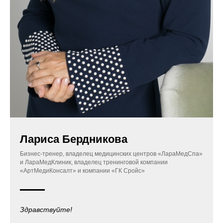
Лариса Бердникова
Бизнес-тренер, в
ладелец медицинских центров «ЛараМедСпа»
и ЛараМедКлиник, владелец тренинговой компании
«АртМедиКонсалт» и компании «ГК Сройс»
Здравствуйте!