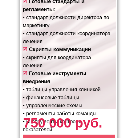
🗹
Готовые стандарты и
регламенты:
•
стандарт должности директора по
маркетингу
• стандарт должности координатора
лечения
🗹
Скрипты коммуникации
• скрипты для координатора
лечения
🗹
Готовые инструменты
внедрения
• таблицы управления клиникой
• финансовые таблицы
• управленческие схемы
• регламенты работы команды
750 000 руб.
• инструменты контроля
показателей