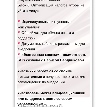
Блок 6.
Оптимизация налогов, чтобы не
уйти в минус
🗹
Индивидуальные и групповые
консультации
🗹
Общий чат для обмена опыта и
поддержки
🗹
Документы, таблицы, регламенты для
внедрения
🗹
«Экстренная кнопка» – возможность
SOS созвона с Ларисой Бердниковой
Участники работают со своими
показателями
и получают практические
рекомендации по внедрению.
Участвовать может владелец клиники
или владелец вместе со своим
управляющим
250 000 руб.