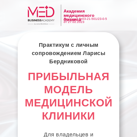
Академия
медицинского
Лицензия №03-21-501/23-0-5
бизнеса
от 27.02.2023
Практикум с личным
сопровождением Ларисы
Бердниковой
ПРИБЫЛЬНАЯ
МОДЕЛЬ
МЕДИЦИНСКОЙ
КЛИНИКИ
Для владельцев и