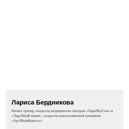
Лариса Бердникова
Бизнес-тренер, в
ладелец медицинских центров «ЛараМедСпа» и
«
ЛараМедКлиник
»
, владелец консалтинговой компании
«АртМедиКонсалт»