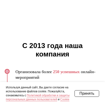
C 2013 года наша
компания
Организовала более
250 успешных
онлайн-
мероприятий
Более
10 000 руководителей
медицинских
Используя данный сайт, Вы даете согласие на
использование файлов cookie. Пожалуйста,
предприятий индустрии красоты обучились у
Принять
ознакомьтесь с
Политикой обработки и защиты
нас
персональных данных пользователей
и
Cookie