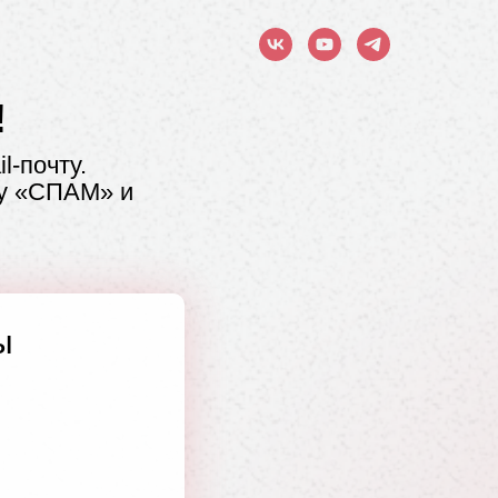
!
l-почту.
ку «СПАМ» и
ы