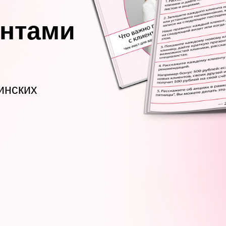
ентами
инских