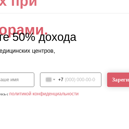
х при
орами.
те 50% дохода
едицинских центров,
Зареги
ваше имя
+7
политикой конфиденциальности
тесь c